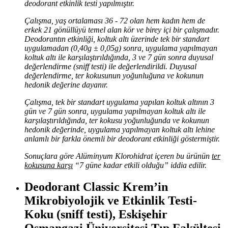
deodorant etkinlik testi yapılmıştır.
Çalışma, yaş ortalaması 36 - 72 olan hem kadın hem de
erkek 21 gönüllüyü temel alan kör ve birey içi bir çalışmadır.
Deodorantın etkinliği, koltuk altı üzerinde tek bir standart
uygulamadan (0,40g ± 0,05g) sonra, uygulama yapılmayan
koltuk altı ile karşılaştırıldığında, 3 ve 7 gün sonra duyusal
değerlendirme (sniff testi) ile değerlendirildi. Duyusal
değerlendirme, ter kokusunun yoğunluğuna ve kokunun
hedonik değerine dayanır.
Çalışma, tek bir standart uygulama yapılan koltuk altının 3
gün ve 7 gün sonra, uygulama yapılmayan koltuk altı ile
karşılaştırıldığında, ter kokusu yoğunluğunda ve kokunun
hedonik değerinde, uygulama yapılmayan koltuk altı lehine
anlamlı bir farkla önemli bir deodorant etkinliği göstermiştir.
Sonuçlara göre Alüminyum Klorohidrat içeren bu ürünün
ter
kokusuna karşı
“7 güne kadar etkili olduğu” iddia edilir.
Deodorant Classic Krem’in
Mikrobiyolojik ve Etkinlik Testi-
Koku (sniff testi), Eskişehir
Osmangazi Üniversitesi Tıp Fakültesi